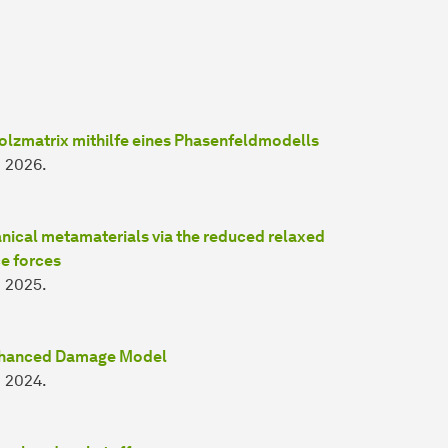
lzmatrix mithilfe eines Phasenfeldmodells
, 2026.
anical metamaterials via the reduced relaxed
e forces
, 2025.
-Enhanced Damage Model
, 2024.