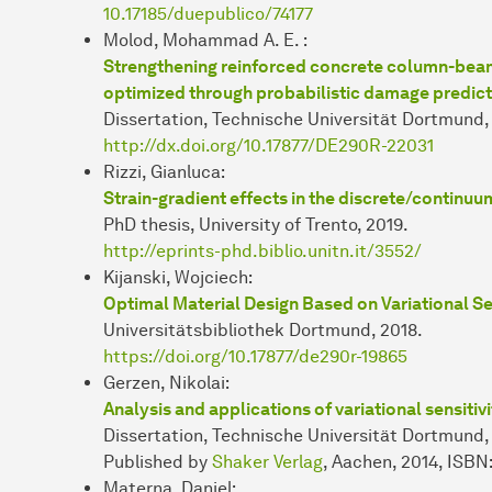
10.17185/duepublico/74177
Molod, Mohammad A. E. :
Strengthening reinforced concrete column-beam
optimized through probabilistic damage predict
Dissertation, Technische Universität Dortmund,
http://dx.doi.org/10.17877/DE290R-22031
Rizzi, Gianluca:
Strain-gradient effects in the discrete/continuu
PhD thesis, University of Trento, 2019.
http://eprints-phd.biblio.unitn.it/3552/
Kijanski, Wojciech:
Optimal Material Design Based on Variational Sen
Universitätsbibliothek Dortmund, 2018.
https://doi.org/10.17877/de290r-19865
Gerzen, Nikolai:
Analysis and applications of variational sensitiv
Dissertation, Technische Universität Dortmund,
Published by
Shaker Verlag
, Aachen, 2014, ISBN
Materna, Daniel: