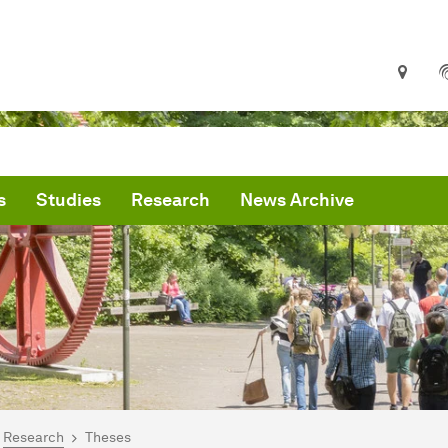
s
Studies
Research
News Archive
are here:
me
Research
Theses