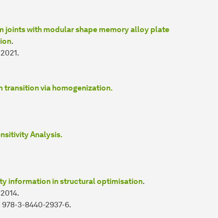
 joints with modular shape memory alloy plate
ion
.
 2021.
m transition via homogenization.
sitivity Analysis.
ity information in structural optimisation
.
 2014.
: 978-3-8440-2937-6.