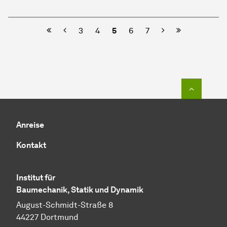
Vorherige
Nächste
3
4
5
6
7
Zum Seit
Anreise
Kontakt
Institut für
Baumechanik, Statik und Dynamik
August-Schmidt-Straße 8
44227 Dortmund