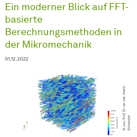
Ein moderner Blick auf FFT-
basierte
Berechnungsmethoden in
der Mikromechanik
01.12.2022
©
J
u
n.
-
P
r
f.
D
r.
r
e
r.
n
a
t.
M
a
t
t
i
S
c
h
n
e
i
d
e
o
r