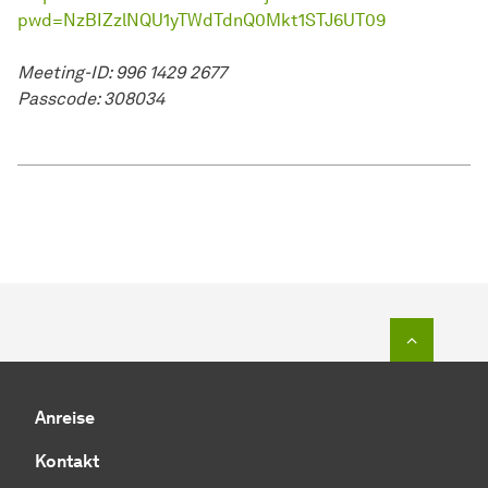
pwd=NzBIZzlNQU1yTWdTdnQ0Mkt1STJ6UT09
Meeting-ID: 996 1429 2677
Passcode: 308034
Zum Seit
Anreise
Kontakt