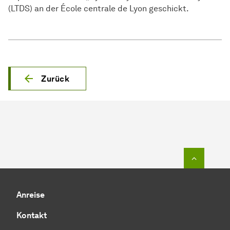
(LTDS) an der École centrale de Lyon geschickt.
Zurück
Zum Seit
Anreise
Kontakt